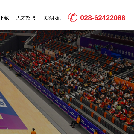
028-62422088
下载
人才招聘
联系我们