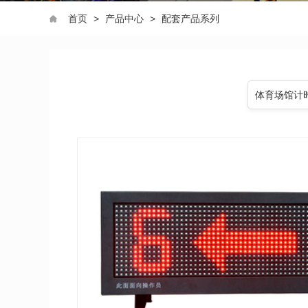
首页
>
产品中心
>
配套产品系列
体育场馆计