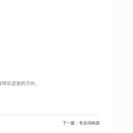
。
得球后进攻的方向。
下一篇：专业讯响器