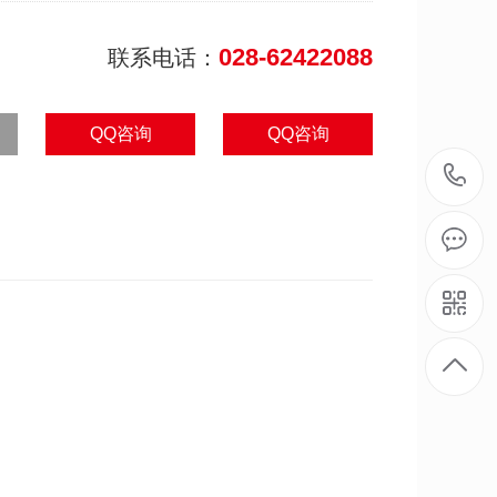
028-62422088
联系电话：
QQ咨询
QQ咨询