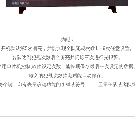
功能：
开机默认第5次满亮，并能实现全队犯规次数1－9次任意设置。
各队达到犯规次数后全屏亮并闪烁三次进行光报警。
采用单片机控制,软件设定次数，能长期保存最后一次设定的数据
输入的犯规次数掉电后能自动保存。
上每个键上印有表示该键功能的字样或符号。 显示主队或客队