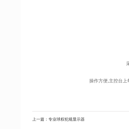
操作方便,主控台
上一篇：专业球权犯规显示器