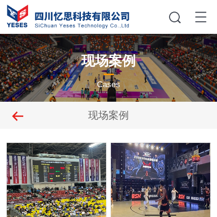
现场案例
Cases
现场案例